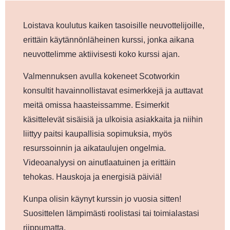
Loistava koulutus kaiken tasoisille neuvottelijoille,
erittäin käytännönläheinen kurssi, jonka aikana
neuvottelimme aktiivisesti koko kurssi ajan.
Valmennuksen avulla kokeneet Scotworkin
konsultit havainnollistavat esimerkkejä ja auttavat
meitä omissa haasteissamme. Esimerkit
käsittelevät sisäisiä ja ulkoisia asiakkaita ja niihin
liittyy paitsi kaupallisia sopimuksia, myös
resurssoinnin ja aikataulujen ongelmia.
Videoanalyysi on ainutlaatuinen ja erittäin
tehokas. Hauskoja ja energisiä päiviä!
Kunpa olisin käynyt kurssin jo vuosia sitten!
Suosittelen lämpimästi roolistasi tai toimialastasi
riippumatta.