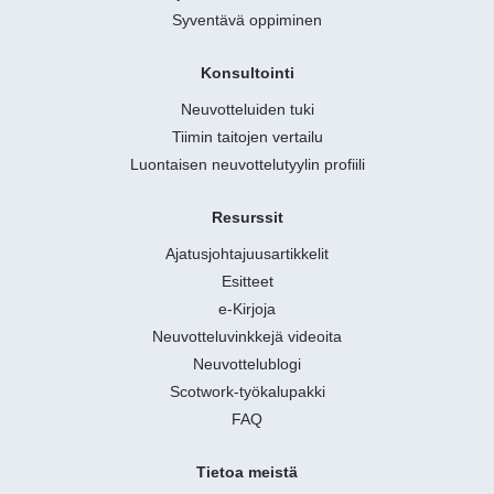
Syventävä oppiminen
Konsultointi
Neuvotteluiden tuki
Tiimin taitojen vertailu
Luontaisen neuvottelutyylin profiili
Resurssit
Ajatusjohtajuusartikkelit
Esitteet
e-Kirjoja
Neuvotteluvinkkejä videoita
Neuvottelublogi
Scotwork-työkalupakki
FAQ
Tietoa meistä