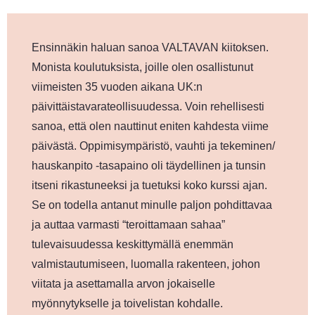
Ensinnäkin haluan sanoa VALTAVAN kiitoksen.
Monista koulutuksista, joille olen osallistunut
viimeisten 35 vuoden aikana UK:n
päivittäistavarateollisuudessa. Voin rehellisesti
sanoa, että olen nauttinut eniten kahdesta viime
päivästä. Oppimisympäristö, vauhti ja tekeminen/
hauskanpito -tasapaino oli täydellinen ja tunsin
itseni rikastuneeksi ja tuetuksi koko kurssi ajan.
Se on todella antanut minulle paljon pohdittavaa
ja auttaa varmasti “teroittamaan sahaa”
tulevaisuudessa keskittymällä enemmän
valmistautumiseen, luomalla rakenteen, johon
viitata ja asettamalla arvon jokaiselle
myönnytykselle ja toivelistan kohdalle.