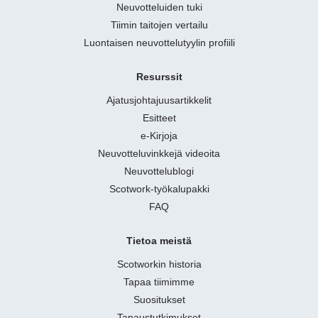
Neuvotteluiden tuki
Tiimin taitojen vertailu
Luontaisen neuvottelutyylin profiili
Resurssit
Ajatusjohtajuusartikkelit
Esitteet
e-Kirjoja
Neuvotteluvinkkejä videoita
Neuvottelublogi
Scotwork-työkalupakki
FAQ
Tietoa meistä
Scotworkin historia
Tapaa tiimimme
Suositukset
Tapaustutkimukset