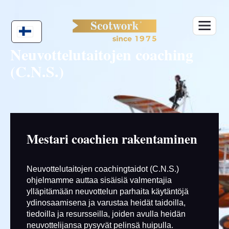
Skip
to
content
Neuvottelutaitojen coaching
(C.N.S.)
Mestari coachien rakentaminen
Neuvottelutaitojen coachingtaidot (C.N.S.)
ohjelmamme auttaa sisäisiä valmentajia
ylläpitämään neuvottelun parhaita käytäntöjä
ydinosaamisena ja varustaa heidät taidoilla,
tiedoilla ja resursseilla, joiden avulla heidän
neuvottelijansa pysyvät pelinsä huipulla.