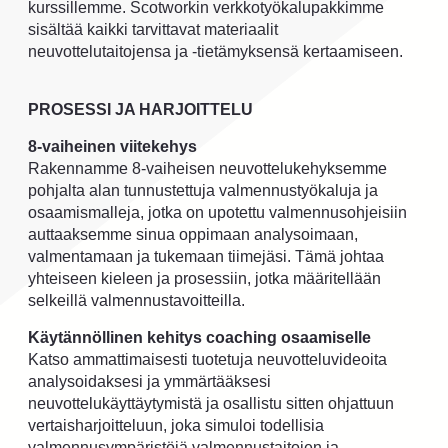
kurssillemme. Scotworkin verkkotyökalupakkimme
sisältää kaikki tarvittavat materiaalit
neuvottelutaitojensa ja -tietämyksensä kertaamiseen.
PROSESSI JA HARJOITTELU
8-vaiheinen viitekehys
Rakennamme 8-vaiheisen neuvottelukehyksemme
pohjalta alan tunnustettuja valmennustyökaluja ja
osaamismalleja, jotka on upotettu valmennusohjeisiin
auttaaksemme sinua oppimaan analysoimaan,
valmentamaan ja tukemaan tiimejäsi. Tämä johtaa
yhteiseen kieleen ja prosessiin, jotka määritellään
selkeillä valmennustavoitteilla.
Käytännöllinen kehitys coaching osaamiselle
Katso ammattimaisesti tuotetuja neuvotteluvideoita
analysoidaksesi ja ymmärtääksesi
neuvottelukäyttäytymistä ja osallistu sitten ohjattuun
vertaisharjoitteluun, joka simuloi todellisia
valmennusympäristöjä valmennustaitojen ja -