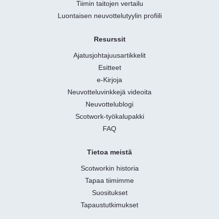
Tiimin taitojen vertailu
Luontaisen neuvottelutyylin profiili
Resurssit
Ajatusjohtajuusartikkelit
Esitteet
e-Kirjoja
Neuvotteluvinkkejä videoita
Neuvottelublogi
Scotwork-työkalupakki
FAQ
Tietoa meistä
Scotworkin historia
Tapaa tiimimme
Suositukset
Tapaustutkimukset