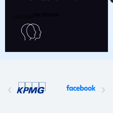
Ota yhteyttä
Lataa esite