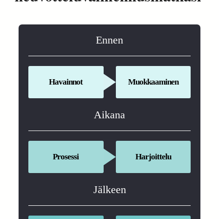
Ennen
Havainnot
Muokkaaminen
Aikana
Prosessi
Harjoittelu
Jälkeen